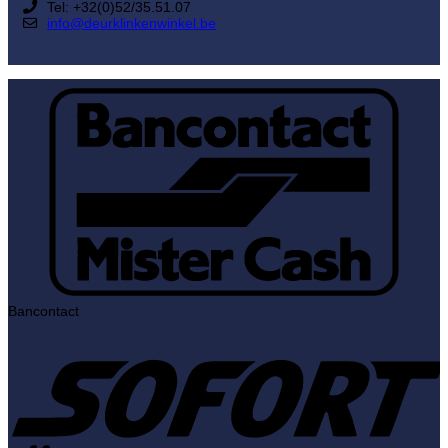
Tel: +32(0)52/35.51.07
info@deurklinkenwinkel.be
Bancontact