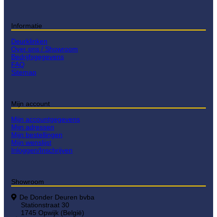
Informatie
Deurklinken
Over ons / Showroom
Bedrijfsgegevens
FAQ
Sitemap
Mijn account
Mijn accountgegevens
Mijn adressen
Mijn bestellingen
Mijn wenslijst
Inloggen/Inschrijven
Showroom
De Donder Deuren bvba
Stationstraat 30
1745 Opwijk (België)