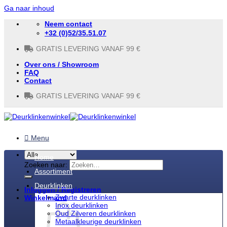
Ga naar inhoud
Neem contact
+32 (0)52/35.51.07
GRATIS LEVERING VANAF 99 €
Over ons / Showroom
FAQ
Contact
GRATIS LEVERING VANAF 99 €
Menu
Home
Zoeken naar:
Assortiment
Deurklinken
Inloggen / Registreren
Zwarte deurklinken
Winkelmand
Inox deurklinken
Oud Zilveren deurklinken
Metaalkleurige deurklinken