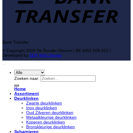
Bank Transfer
© Copyright 2026 De Donder Deuren | BE 0452.509.552 |
Developed by
EDP Web Design
Zoeken naar:
Home
Assortiment
Deurklinken
Zwarte deurklinken
Inox deurklinken
Oud Zilveren deurklinken
Metaalkleurige deurklinken
Koperen deurklinken
Bronskleurige deurklinken
Scharnieren