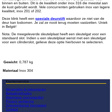
binnen en buiten. Dit is de kwaliteit onder inox 316 die meestal aan
de kust gebruikt wordt. Vele concurrenten gebruiken inox van lagere
kwaliteit, inox 201 of 202.
Deze klink heeft een
speciale deurstift
waardoor ze niet van de
deur kan loskomen. Je zal ze nooit terug moeten vastzetten. Uniek
in België!
Nota: De meegeleverde sleutelplaat heeft een sleutelgat voor een
standaard slot. Indien u een sleutelplaat wenst met een sleutelgat
voor een cilinderslot, gelieve deze optie hierboven te selecteren.
Gewicht
0,787 kg
Materiaal
Inox 304
Klantenservice
Verzenden & retourneren
Betaalmethoden
Algemene voorwaarden
Privacy verklaring
Overeenkomst herroepen
Contact