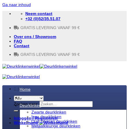
Ga naar inhoud
Neem contact
+32 (0)52/35.51.07
GRATIS LEVERING VANAF 99 €
Over ons / Showroom
FAQ
Contact
GRATIS LEVERING VANAF 99 €
Menu
Home
Assortiment
Zoeken naar:
Deurklinken
Zwarte deurklinken
Inox deurklinken
Inloggen / Registreren
Oud Zilveren deurklinken
Winkelmand
Metaalkleurige deurklinken