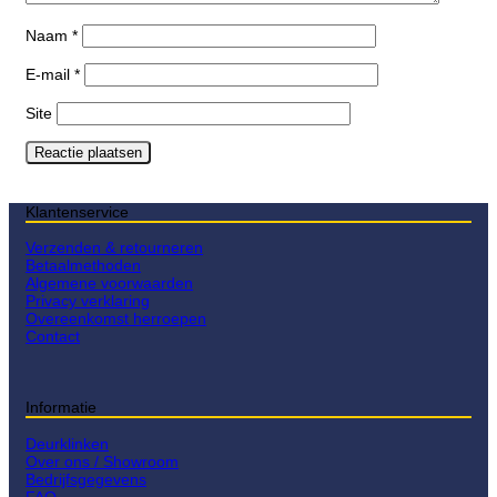
Naam
*
E-mail
*
Site
Klantenservice
Verzenden & retourneren
Betaalmethoden
Algemene voorwaarden
Privacy verklaring
Overeenkomst herroepen
Contact
Informatie
Deurklinken
Over ons / Showroom
Bedrijfsgegevens
FAQ