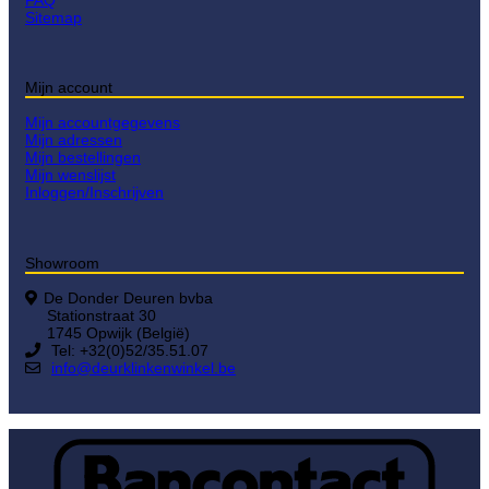
Sitemap
Mijn account
Mijn accountgegevens
Mijn adressen
Mijn bestellingen
Mijn wenslijst
Inloggen/Inschrijven
Showroom
De Donder Deuren bvba
Stationstraat 30
1745 Opwijk (België)
Tel: +32(0)52/35.51.07
info@deurklinkenwinkel.be