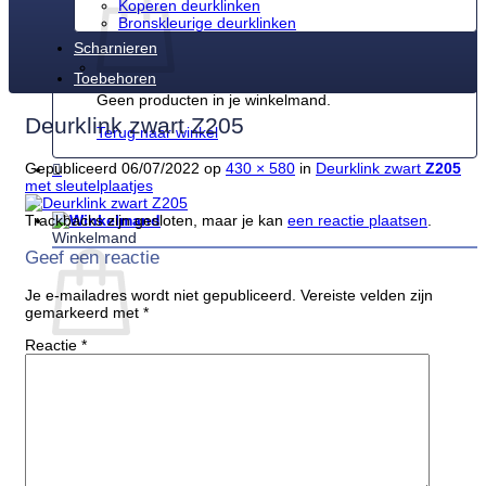
Koperen deurklinken
Bronskleurige deurklinken
Scharnieren
Toebehoren
Geen producten in je winkelmand.
Deurklink zwart Z205
Terug naar winkel
Gepubliceerd
06/07/2022
op
430 × 580
in
Deurklink zwart
Z205
met sleutelplaatjes
Trackbacks zijn gesloten, maar je kan
een reactie plaatsen
.
Winkelmand
Geef een reactie
Je e-mailadres wordt niet gepubliceerd.
Vereiste velden zijn
gemarkeerd met
*
Reactie
*
Geen producten in je winkelmand.
Terug naar winkel