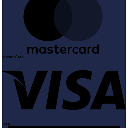
MasterCard
Visa